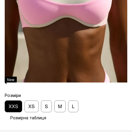
New
Розміри
XXS
XS
S
M
L
Розмірна таблиця