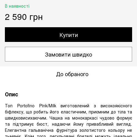
В наявності
2 590 грн
Купити
Замовити швидко
До обраного
Опис
Топ Portofino Pink/Milk виготовлений з високоякісного
біфлексу, що робить його еластичним, приємним до тіла та
швидковисихаючим. Чашка на монокаркасі чудово формує
та підтримує бюст, надаючи йому привабливий вигляд.
Елегантна гальванічна фурнітура золотистого кольору не
тьмяніє. Крім того, регульовані бретелі можуть ідеально