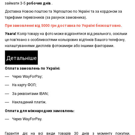
займати 3-5
робочих днів
.
Доставка Новою поштою та Укрпоштою по Україні та за кордоном за
тарифами перевізників (за рахунок замовника).
При замовленні від 5000 грн доставка по Україні безкоштовно.
Увага!
Колір товару на фото може відрізнятися від реального, оскільки
це пов'язано з особливостями кольорових відтінків Вашого телефону,
налаштуваннями дисплеїв фотокамери або іншими факторами.
Детальніше
Оплата замовлень по Україні:
Через WayForPay;
На карту ФОП;
За реквізитами IBAN;
Накладений платіж.
Оплата для міжнародних замовлень:
Через WayForPay.
Гарантія діє на всі види товарів 30 днів з моменту покупки.