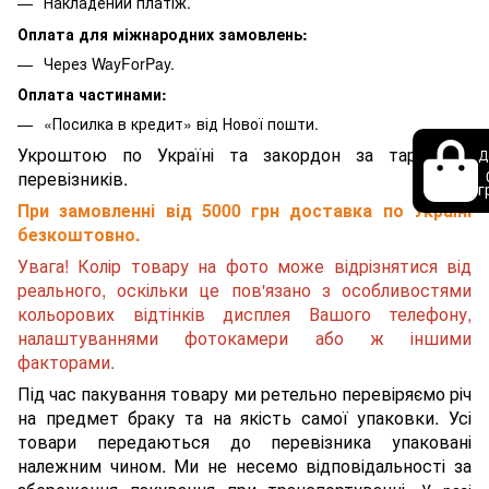
Накладений платіж.
Оплата для міжнародних замовлень:
Через WayForPay.
Оплата частинами:
«Посилка в кредит» від Нової пошти.
Укроштою по Україні та закордон за тарифами
Д
перевізників.
г
При замовленні від 5000 грн доставка по Україні
безкоштовно.
Увага! Колір товару на фото може відрізнятися від
реального, оскільки це пов'язано з особливостями
кольорових відтінків дисплея Вашого телефону,
налаштуваннями фотокамери або ж іншими
факторами.
Під час пакування товару ми ретельно перевіряємо річ
на предмет браку та на якість самої упаковки. Усі
товари передаються до перевізника упаковані
належним чином. Ми не несемо відповідальності за