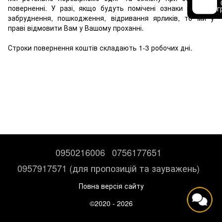
поверненні. У разі, якщо будуть помічені ознаки носіння, 
г
забруднення, пошкодження, відривання ярликів, то ми у 
праві відмовити Вам у Вашому проханні.
Строки повернення коштів складають 1-3 робочих дні.
0950216006
0756177651
0957917571 (для пропозицій та зауважень)
Повна версія сайту
©2020 - 2026