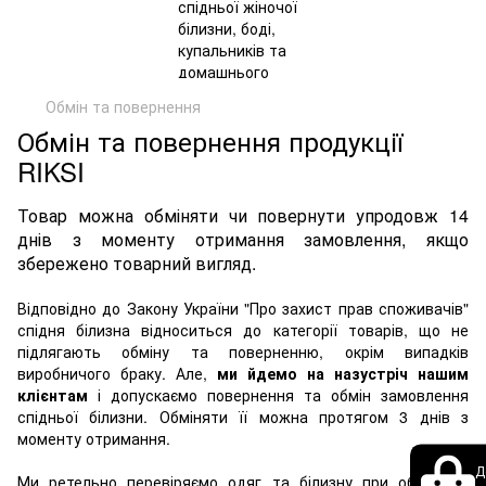
Обмін та повернення
Обмін та повернення продукції
RIKSI
Товар можна обміняти чи повернути упродовж 14 
днів з моменту отримання замовлення, якщо 
збережено товарний вигляд.
Відповідно до Закону України "Про захист прав споживачів" 
спідня білизна відноситься до категорії товарів, що не 
підлягають обміну та поверненню, окрім випадків 
виробничого браку. Але, 
ми йдемо на назустріч нашим 
клієнтам
 і допускаємо повернення та обмін замовлення 
спідньої білизни. Обміняти її можна протягом 3 днів з 
моменту отримання.
Д
Ми ретельно перевіряємо одяг та білизну при обміні чи 