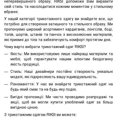
неперевершеного образу. RIKSI допоможе Вам виразити
свій стиль та насолодитися кожним моментом у стильному
вбранні.
У нашій категорії трикотажного одягу ви знайдете все, що
потрібно для створення затишного та стильного образу. Ми
пропонуємо широкий асортимент кардиганів, лонгслів, боді,
топів, шортів, штанів та панчох з високоякісних матеріалів,
які приємні до тіла та забезпечують комфорт протягом дня.
Чому варто вибрати трикотажний одяг RIKSI?
Якість: Ми використовуємо лише найкращі матеріали та
меблі, щоб гарантувати нашим клієнтам бездоганну
якість продукції.
Стиль: Наші дизайнери постійно створюють унікальні
моделі, які підкреслюють вашу індивідуальність.
Різноманіття: У нас ви знайдете трикотажний одяг на
будь-який смак та на будь-яку подію.
Вигідні пропозиції: Ми часто проводимо розпродажі та
акції, щоб ви могли купити улюблений одяг за більш
вигідною ціною.
З трикотажним одягом RIKSI ви можете: