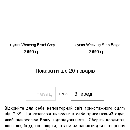
Сукня Weaving Braid Grey
Сукня Weaving Strip Beige
2 690 грн
2 690 грн
Показати ще 20 товарів
Назад
Вперед
1
з 3
Відкрийте для себе неповторний світ трикотажного одягу
від RIKSI. Ця категорія включає в себе трикотажний одяг,
який підкреслює Вашу індивідуальність. Оберіть кардиган,
лонгслів, боді, топ, шорти, штани чи панчохи для створення