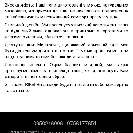
Висока якість: Наші топи виготовлені з м'яких, натуральних
матеріалів, які приємні до тіла, не викликають подразнення
та забезпечують максимальний комфорт протягом дня.
Стильний дизайн: Ми пропонуємо широкий асортимент топів
на будь-який смак: одноколірні, з принтами, з короткими та
довгими рукавами, облягаючі та вільні.
Доступні ціни: Ми віримо, що якісний домашній одяг має
бути доступним для кожної жінки. Тому ми пропонуємо топи
за доступними цінами без шкоди для якості.
Лімітовані колекції: Окрім базових моделей, ми також
пропонуємо лімітовані колекції топів, які допоможуть Вам
створити неповторний образ.
З топами RIKSI Ви завжди будете почувати себе комфортно
та затишно.
0950216006
0756177651
0957917571 (для пропозицій та зауважень)