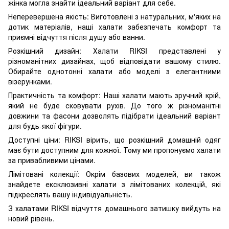
жінка могла знайти ідеальний варіант для себе.
Неперевершена якість: Виготовлені з натуральних, м'яких на
дотик матеріалів, наші халати забезпечать комфорт та
приємні відчуття після душу або ванни.
Розкішний дизайн: Халати RIKSI представлені у
різноманітних дизайнах, щоб відповідати вашому стилю.
Обирайте однотонні халати або моделі з елегантними
візерунками.
Практичність та комфорт: Наші халати мають зручний крій,
який не буде сковувати рухів. До того ж різноманітні
довжини та фасони дозволять підібрати ідеальний варіант
для будь-якої фігури.
Доступні ціни: RIKSI вірить, що розкішний домашній одяг
має бути доступним для кожної. Тому ми пропонуємо халати
за привабливими цінами.
Лімітовані колекції: Окрім базових моделей, ви також
знайдете ексклюзивні халати з лімітованих колекцій, які
підкреслять вашу індивідуальність.
З халатами RIKSI відчуття домашнього затишку вийдуть на
новий рівень.