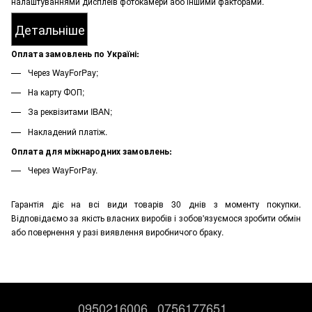
налаштуваннями дисплеїв фотокамери або іншими факторами.
Детальніше
Оплата замовлень по Україні:
Через WayForPay;
На карту ФОП;
За реквізитами IBAN;
Накладений платіж.
Оплата для міжнародних замовлень:
Через WayForPay.
Гарантія діє на всі види товарів 30 днів з моменту покупки.
Відповідаємо за якість власних виробів і зобов'язуємося зробити обмін
або повернення у разі виявлення виробничого браку.
0950216006
0756177651