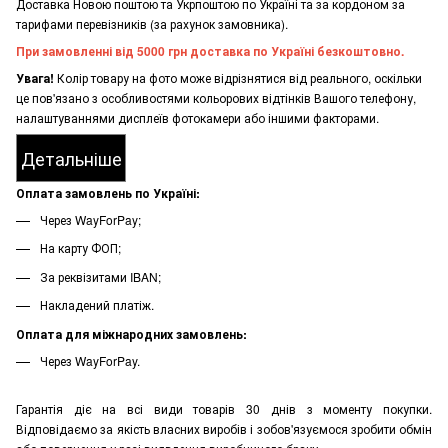
Доставка Новою поштою та Укрпоштою по Україні та за кордоном за
тарифами перевізників (за рахунок замовника).
При замовленні від 5000 грн доставка по Україні безкоштовно.
Увага!
Колір товару на фото може відрізнятися від реального, оскільки
це пов'язано з особливостями кольорових відтінків Вашого телефону,
налаштуваннями дисплеїв фотокамери або іншими факторами.
Детальніше
Оплата замовлень по Україні:
Через WayForPay;
На карту ФОП;
За реквізитами IBAN;
Накладений платіж.
Оплата для міжнародних замовлень:
Через WayForPay.
Гарантія діє на всі види товарів 30 днів з моменту покупки.
Відповідаємо за якість власних виробів і зобов'язуємося зробити обмін