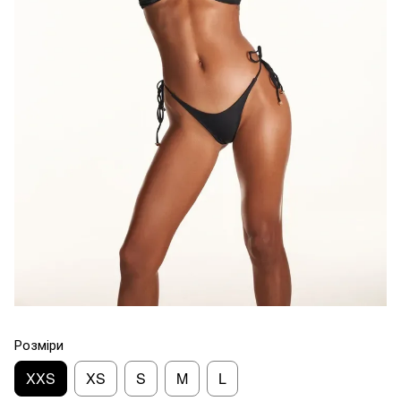
Розміри
XXS
XS
S
M
L