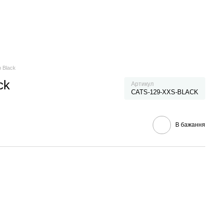
p Black
ck
Артикул
CATS-129-XXS-BLACK
В бажання