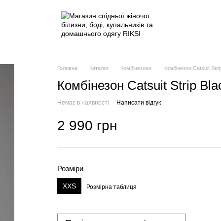
Головна
Каталог
Комбінезони
Комбінезон Catsuit Stri
Комбінезон Catsuit Strip Bla
Немає в наявності
Написати відгук
2 990 грн
Розміри
XXS
Розмірна таблиця