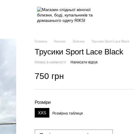
Головна
Каталог
Білизна
Трусики Sport Lace Black
Трусики Sport Lace Black
Немає в наявності
Написати відгук
750 грн
Розміри
XXS
Розмірна таблиця