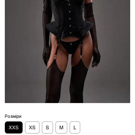
Розміри
XXS
XS
S
M
L