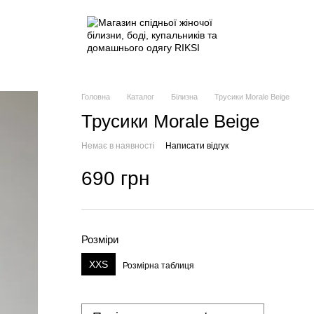
Головна
Каталог
Білизна
Трусики Morale Beige
Трусики Morale Beige
Немає в наявності
Написати відгук
690 грн
Розміри
XXS
Розмірна таблиця