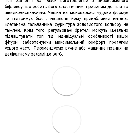
Топ Santorini Set Black виготовлений з високоякісного
біфлексу, що робить його еластичним, приємним до тіла та
швидковисихаючим. Чашка на монокаркасі чудово формує
та підтримує бюст, надаючи йому привабливий вигляд.
Елегантна гальванічна фурнітура золотистого кольору не
тьмяніє. Крім того, регульовані бретелі можуть ідеально
підлаштувати топ під індивідуальні особливості вашої
фігури, забезпечуючи максимальний комфорт протягом
усього часу.
Рекомендуємо ручне або машинне прання на
делікатному режимі до 30°C.