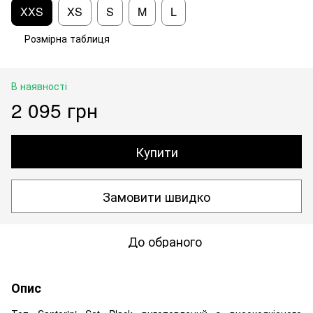
XXS
XS
S
M
L
Розмірна таблиця
В наявності
2 095 грн
Купити
Замовити швидко
До обраного
Опис