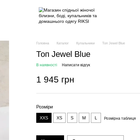
Головна
Каталог
Купальники
Топ Jewel Blue
Топ Jewel Blue
В наявності
Написати відгук
1 945 грн
Розміри
XXS
XS
S
M
L
Розмірна таблиця