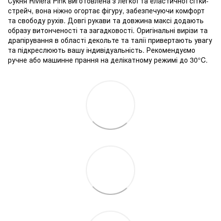
Сукня Riviera Pink виготовлена з легкої та еластичної сітки-
стрейч, вона ніжно огортає фігуру, забезпечуючи комфорт
та свободу рухів. Довгі рукави та довжина максі додають
образу витонченості та загадковості. Оригінальні вирізи та
драпірування в області декольте та талії привертають увагу
та підкреслюють вашу індивідуальність. Рекомендуємо
ручне або машинне прання на делікатному режимі до 30°C.