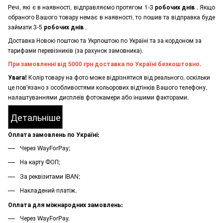
Речі, які є в наявності, відправляємо протягом 1-3
робочих днів
. Якщо
обраного Вашого товару немає в наявності, то пошив та відправка буде
займати 3-5
робочих днів
.
Доставка Новою поштою та Укрпоштою по Україні та за кордоном за
тарифами перевізників (за рахунок замовника).
При замовленні від 5000 грн доставка по Україні безкоштовно.
Увага!
Колір товару на фото може відрізнятися від реального, оскільки
це пов'язано з особливостями кольорових відтінків Вашого телефону,
налаштуваннями дисплеїв фотокамери або іншими факторами.
Детальніше
Оплата замовлень по Україні:
Через WayForPay;
На карту ФОП;
За реквізитами IBAN;
Накладений платіж.
Оплата для міжнародних замовлень:
Через WayForPay.