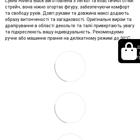
Сукня Riviera Black виготовлена з легкої та еластичної сітки-
стрейч, вона ніжно огортає фігуру, забезпечуючи комфорт
та свободу рухів. Довгі рукави та довжина максі додають
образу витонченості та загадковості. Оригінальні вирізи та
драпірування в області декольте та талії привертають увагу
та підкреслюють вашу індивідуальність. Рекомендуємо
ручне або машинне прання на делікатному режимі до 30°C.
Д
г