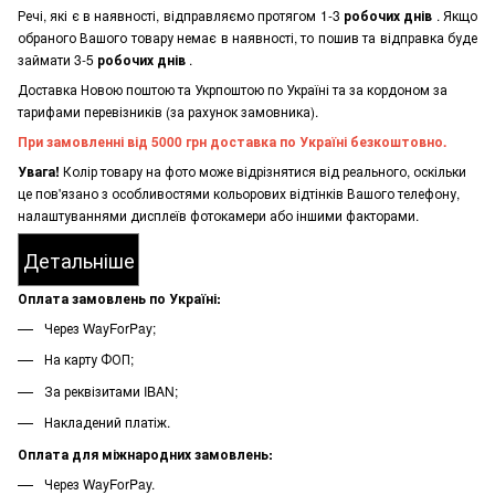
Речі, які є в наявності, відправляємо протягом 1-3
робочих днів
. Якщо
обраного Вашого товару немає в наявності, то пошив та відправка буде
займати 3-5
робочих днів
.
Доставка Новою поштою та Укрпоштою по Україні та за кордоном за
тарифами перевізників (за рахунок замовника).
При замовленні від 5000 грн доставка по Україні безкоштовно.
Увага!
Колір товару на фото може відрізнятися від реального, оскільки
це пов'язано з особливостями кольорових відтінків Вашого телефону,
налаштуваннями дисплеїв фотокамери або іншими факторами.
Детальніше
Оплата замовлень по Україні:
Через WayForPay;
На карту ФОП;
За реквізитами IBAN;
Накладений платіж.
Оплата для міжнародних замовлень:
Через WayForPay.