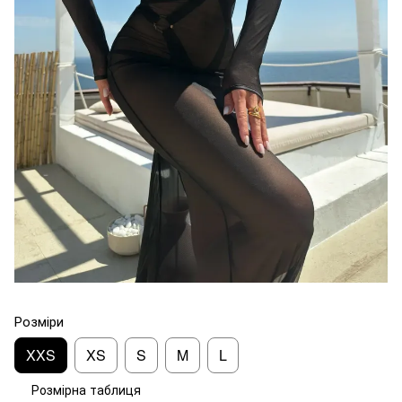
Розміри
XXS
XS
S
M
L
Розмірна таблиця