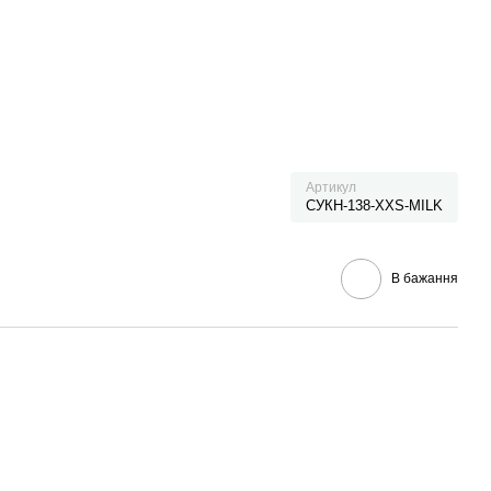
Артикул
СУКН-138-XXS-MILK
В бажання