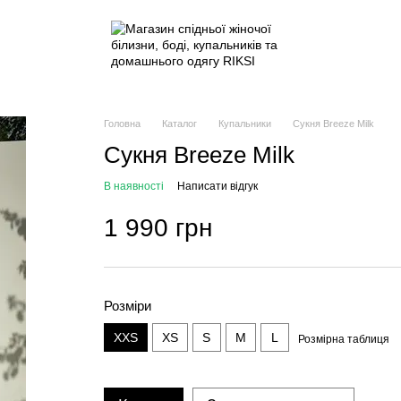
Головна
Каталог
Купальники
Сукня Breeze Milk
Сукня Breeze Milk
В наявності
Написати відгук
1 990 грн
Розміри
XXS
XS
S
M
L
Розмірна таблиця