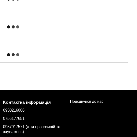
Приєднуйся до нас
Контактна інформація
0950216006
0756177651
0957917571 (для пропозицій та
зауважень)