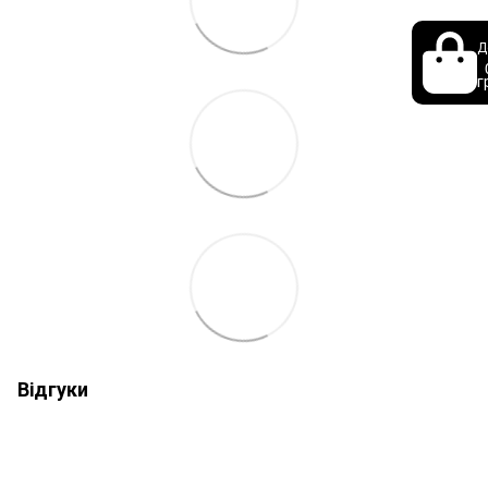
Д
г
Відгуки