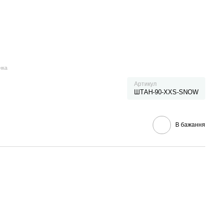
нка
Артикул
ШТАН-90-XXS-SNOW
В бажання