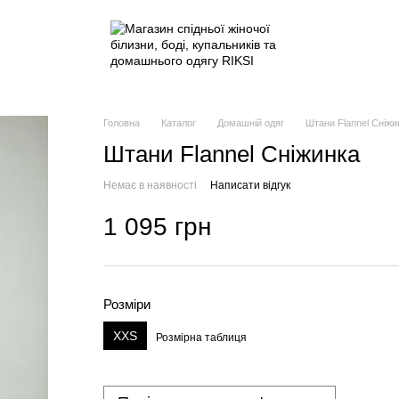
Головна
Каталог
Домашній одяг
Штани Flannel Сніжи
Штани Flannel Сніжинка
Немає в наявності
Написати відгук
1 095 грн
Розміри
XXS
Розмірна таблиця