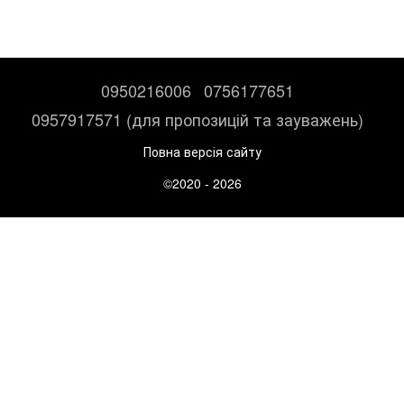
0950216006
0756177651
0957917571 (для пропозицій та зауважень)
Повна версія сайту
©2020 - 2026