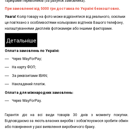
тарифами перевізників (за рахунок замовника).
При замовленні від 5000 грн доставка по Україні безкоштовно.
Увага!
Колір товару на фото може відрізнятися від реального, оскільки
це пов'язано з особливостями кольорових відтінків Вашого телефону,
налаштуваннями дисплеїв фотокамери або іншими факторами.
Детальніше
Оплата замовлень по Україні:
Через WayForPay;
На карту ФОП;
За реквізитами IBAN;
Накладений платіж.
Оплата для міжнародних замовлень:
Через WayForPay.
Гарантія діє на всі види товарів 30 днів з моменту покупки.
Відповідаємо за якість власних виробів і зобов'язуємося зробити обмін
або повернення у разі виявлення виробничого браку.