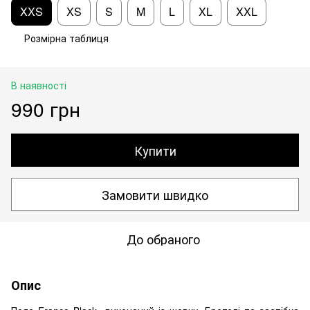
XXS
XS
S
M
L
XL
XXL
Розмірна таблиця
В наявності
990 грн
Купити
Замовити швидко
До обраного
Опис