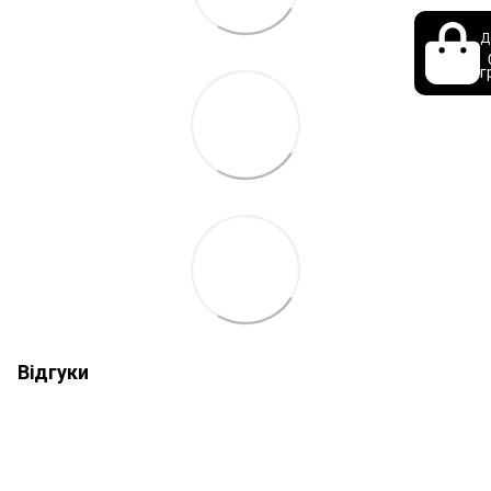
Д
г
Відгуки