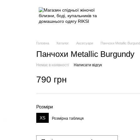
Головна
Каталог
Аксесуари
Панчохи Metallic Burgun
Панчохи Metallic Burgundy
Немає в наявності
Написати відгук
790 грн
Розміри
XS
Розмірна таблиця