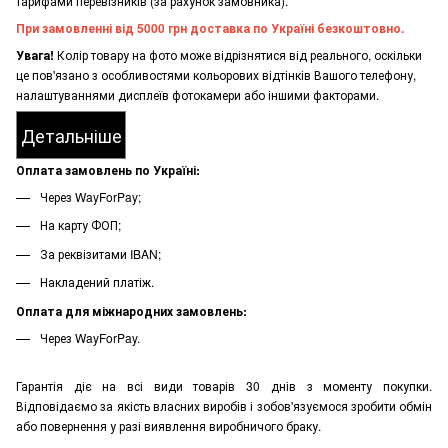
тарифами перевізників (за рахунок замовника).
При замовленні від 5000 грн доставка по Україні безкоштовно.
Увага!
Колір товару на фото може відрізнятися від реального, оскільки
це пов'язано з особливостями кольорових відтінків Вашого телефону,
налаштуваннями дисплеїв фотокамери або іншими факторами.
Детальніше
Оплата замовлень по Україні:
Через WayForPay;
На карту ФОП;
За реквізитами IBAN;
Накладений платіж.
Оплата для міжнародних замовлень:
Через WayForPay.
Гарантія діє на всі види товарів 30 днів з моменту покупки.
Відповідаємо за якість власних виробів і зобов'язуємося зробити обмін
або повернення у разі виявлення виробничого браку.