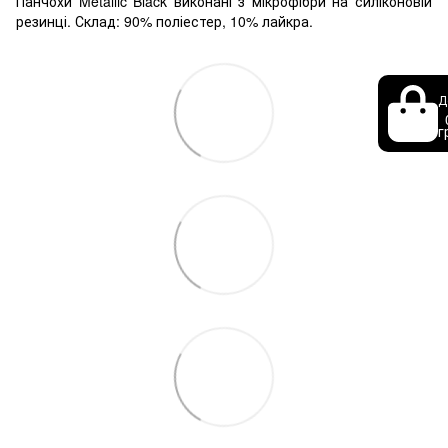
Панчохи Metallic Black виконані з мікрофібри на силіконовій
резинці. Склад: 90% поліестер, 10% лайкра.
Д
г