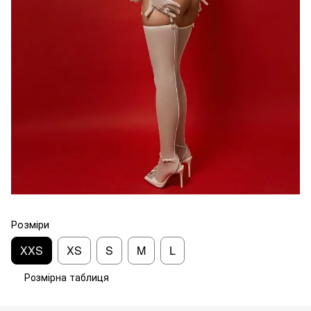
Розміри
XXS
XS
S
M
L
Розмірна таблиця