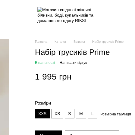
Головна
Каталог
Білизна
Набір трусиків Prime
Набір трусиків Prime
В наявності
Написати відгук
1 995 грн
Розміри
XXS
XS
S
M
L
Розмірна таблиця