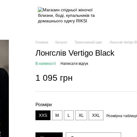
Головна
Каталог
Трикотажний одяг
Лонгслів Vertigo B
Лонгслів Vertigo Black
В наявності
Написати відгук
1 095 грн
Розміри
XXS
M
L
XL
XXL
Розмірна таблиц