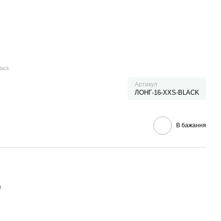
lack
Артикул
ЛОНГ-16-XXS-BLACK
В бажання
я