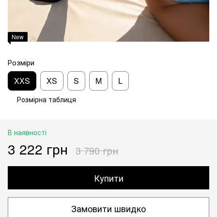
New
Розміри
XXS
XS
S
M
L
Розмірна таблиця
В наявності
3 222 грн
3 790 грн
Купити
Замовити швидко