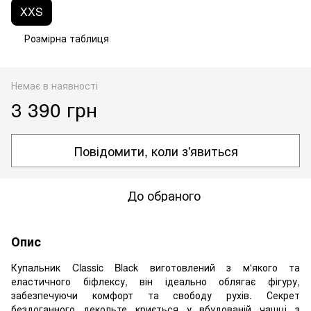
XXS
Розмірна таблиця
Немає в наявності
3 390 грн
Повідомити, коли з'явиться
До обраного
Опис
Купальник Classic Black в
иготовлений з м'якого та
еластичного біфлексу, він ідеально облягає фігуру,
забезпечуючи комфорт та свободу рухів. Секрет
бездоганного декольте криється у вбудованій чашці з