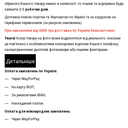
обраного Вашого товару немає в наявності, то пошив та відправка буде
займати 3-5
робочих днів
.
Доставка Новою поштою та Укрпоштою по Україні та за кордоном за
тарифами перевізників (за рахунок замовника).
При замовленні від 5000 грн доставка по Україні безкоштовно.
Увага!
Колір товару на фото може відрізнятися від реального, оскільки
це пов'язано з особливостями кольорових відтінків Вашого телефону,
налаштуваннями дисплеїв фотокамери або іншими факторами.
Детальніше
Оплата замовлень по Україні:
Через WayForPay;
На карту ФОП;
За реквізитами IBAN;
Накладений платіж.
Оплата для міжнародних замовлень:
Через WayForPay.