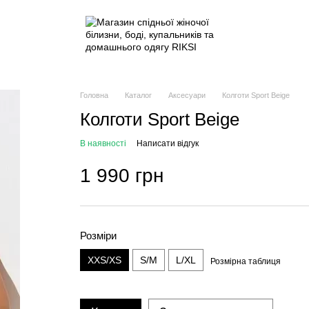
Головна
Каталог
Аксесуари
Колготи Sport Beige
Колготи Sport Beige
В наявності
Написати відгук
1 990 грн
Розміри
XXS/XS
S/M
L/XL
Розмірна таблиця