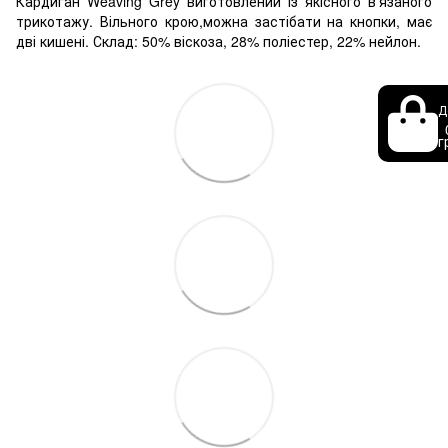
Кардиган Weaving Grey виготовлений із якісного в'язаного
трикотажу. Вільного крою,можна застібати на кнопки, має
дві кишені. Склад: 50% віскоза, 28% поліестер, 22% нейлон.
Д
г