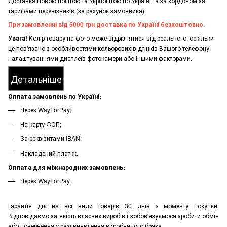
Доставка Новою поштою та Укрпоштою по Україні та за кордоном за
тарифами перевізників (за рахунок замовника).
При замовленні від 5000 грн доставка по Україні безкоштовно.
Увага!
Колір товару на фото може відрізнятися від реального, оскільки
це пов'язано з особливостями кольорових відтінків Вашого телефону,
налаштуваннями дисплеїв фотокамери або іншими факторами.
Детальніше
Оплата замовлень по Україні:
Через WayForPay;
На карту ФОП;
За реквізитами IBAN;
Накладений платіж.
Оплата для міжнародних замовлень:
Через WayForPay.
Гарантія діє на всі види товарів 30 днів з моменту покупки.
Відповідаємо за якість власних виробів і зобов'язуємося зробити обмін
або повернення у разі виявлення виробничого браку.