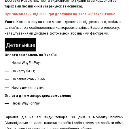
Доставка Новою поштою та Укрпоштою по Україні та за кордоном за
тарифами перевізників (за рахунок замовника).
При замовленні від 5000 грн доставка по Україні безкоштовно.
Увага!
Колір товару на фото може відрізнятися від реального, оскільки
це пов'язано з особливостями кольорових відтінків Вашого телефону,
налаштуваннями дисплеїв фотокамери або іншими факторами.
Детальніше
Оплата замовлень по Україні:
Через WayForPay;
На карту ФОП;
За реквізитами IBAN;
Накладений платіж.
Оплата для міжнародних замовлень:
Через WayForPay.
Гарантія діє на всі види товарів 30 днів з моменту покупки.
Відповідаємо за якість власних виробів і зобов'язуємося зробити обмін
або повернення у разі виявлення виробничого браку.