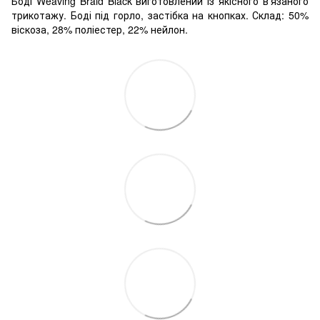
Боді Weaving Braid Black виготовлений із якісного в'язаного
трикотажу. Боді під горло, застібка на кнопках. Склад: 50%
віскоза, 28% поліестер, 22% нейлон.