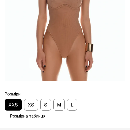
Розміри
XXS
XS
S
M
L
Розмірна таблиця