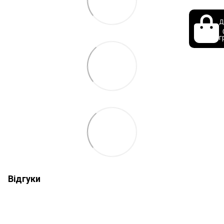
Д
г
Відгуки