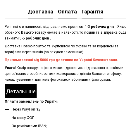
Доставка
Оплата
Гарантія
Речі, які є в наявності, відправляємо протягом 1-3
робочих днів
. Якщо
обраного Вашого товару немає в наявності, то пошив та відправка буде
займати 3-5
робочих днів
.
Доставка Новою поштою та Укрпоштою по Україні та за кордоном за
тарифами перевізників (за рахунок замовника).
При замовленні від 5000 грн доставка по Україні безкоштовно.
Увага!
Колір товару на фото може відрізнятися від реального, оскільки
це пов'язано з особливостями кольорових відтінків Вашого телефону,
налаштуваннями дисплеїв фотокамери або іншими факторами.
Детальніше
Оплата замовлень по Україні:
Через WayForPay;
На карту ФОП;
За реквізитами IBAN;