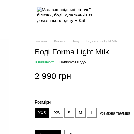
Головна
Каталог
Боді
Боді Forma Light Milk
Боді Forma Light Milk
В наявності
Написати відгук
2 990 грн
Розміри
XXS
XS
S
M
L
Розмірна таблиця