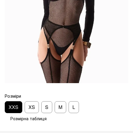
Розміри
XXS
XS
S
M
L
Розмірна таблиця