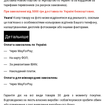
Доставка Новою поштою та Укрпоштою по Україні та за кордоном за
тарифами перевізників (за рахунок замовника).
При замовленні від 5000 грн доставка по Україні безкоштовно.
Увага!
Колір товару на фото може відрізнятися від реального, оскільки
це пов'язано з особливостями кольорових відтінків Вашого телефону,
налаштуваннями дисплеїв фотокамери або іншими факторами.
Детальніше
Оплата замовлень по Україні:
Через WayForPay;
На карту ФОП;
За реквізитами IBAN;
Накладений платіж.
Оплата для міжнародних замовлень:
Через WayForPay.
Гарантія діє на всі види товарів 30 днів з моменту покупки.
Відповідаємо за якість власних виробів і зобов'язуємося зробити обмін
або повернення у разі виявлення виробничого браку.