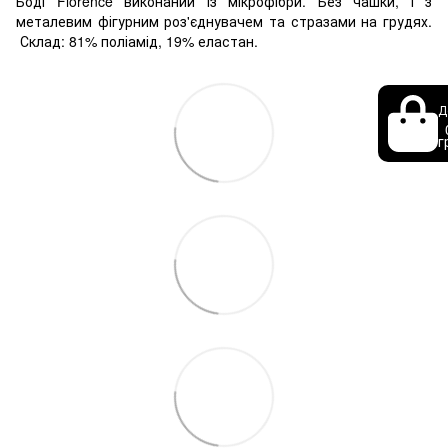
Боді Florence виконаний із мікрофібри. Без чашки, і
з
металевим фігурним роз'єднувачем та стразами на грудях.
Склад: 81% поліамід, 19% еластан.
Д
г