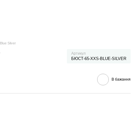
lue Silver
r
Артикул
БЮСТ-65-XXS-BLUE-SILVER
В бажання