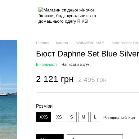
Головна
Каталог
SWIMWEAR SALE
Бюст Daphne Set B
Бюст Daphne Set Blue Silve
В наявності
Написати відгук
2 121 грн
2 495 грн
Розміри
XXS
XS
S
M
L
Розмірна таблиця