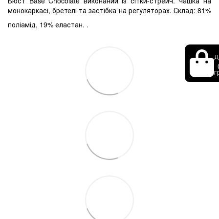
Бюст Base Chocolate
виконаний із сітки-стрейч. Чашка на
монокаркасі, бретелі та застібка на регуляторах.
Склад: 81%
поліамід, 19% еластан.
.
Д
г